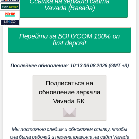
Ссылка на зеркало сайта
Vavada (Вавада)
Перейти за БОНУСОМ 100% on
first deposit
Последнее обновление: 10:13 06.08.2026 (GMT +3)
Подписаться на
обновление зеркала
Vavada БК:
Мы постоянно следим и обновляем ссылку, чтобы
она была рабочей и перенаправляла на сайт Vavada