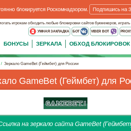
тоянно блокируется Роскомнадзором.
Подпишись на
могать игрокам обходить любые блокировки сайтов букмекеров, играть
УМНАЯ ЗАКЛАДКА
БОТ
VIBER BOT
PROX
БОНУСЫ
ЗЕРКАЛА
ОБХОД БЛОКИРОВОК
Зеркало GameBet (Геймбет) для России
кало GameBet (Геймбет) для Ро
Ссылка на зеркало сайта GameBet (Геймбет