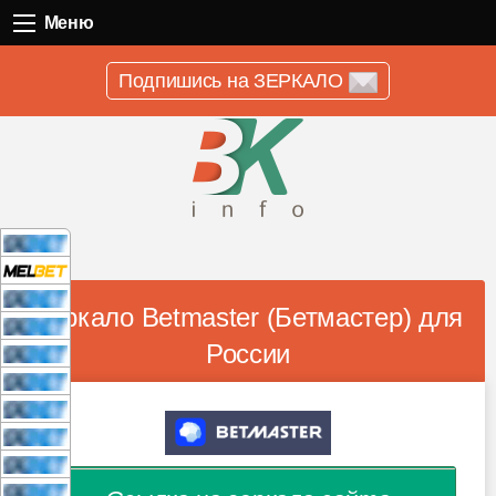
Меню
Меню
Подпишись на ЗЕРКАЛО
Зеркало Betmaster (Бетмастер) для
России