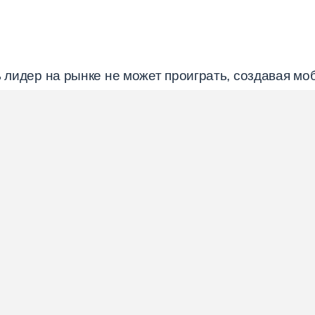
ь лидер на рынке не может проиграть, создавая м
 отличия от персонального компьютера, так как о
ерехода на онлайн казино.
вует четкая сортировка видов спорта, однако на 
е и выгодные матчи.
⭐ ЗЕРКАЛО
🎁 БОНУС
🎓 О БУКМЕКЕР
ти мобильного продукта Betcris