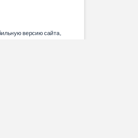
обильную версию сайта,
тдельно выведены линия
стартовом экране
Е
 (Беткрис)