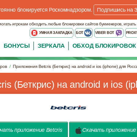
тоянно блокируется Роскомнадзором.
Подпишись на
могать игрокам обходить любые блокировки сайтов букмекеров, играть
УМНАЯ ЗАКЛАДКА
БОТ
VIBER BOT
PROX
БОНУСЫ
ЗЕРКАЛА
ОБХОД БЛОКИРОВОК
еров
Приложения Betcris (Беткрис) на android и ios (iphone) для Росс
is (Беткрис) на android и ios (i
чать приложение Betcris
Скачать приложение 