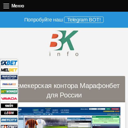
Меню
Меню
Попробуйте наш
Telegram BOT!
Букмекерская контора Марафонбет
для России