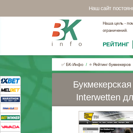
Наш сайт постоян
Наша цель - по
ограничений.
РЕЙТИНГ
✅ БК-Инфо
⭐ Рейтинг букмекеров
Букмекерская
Interwetten д