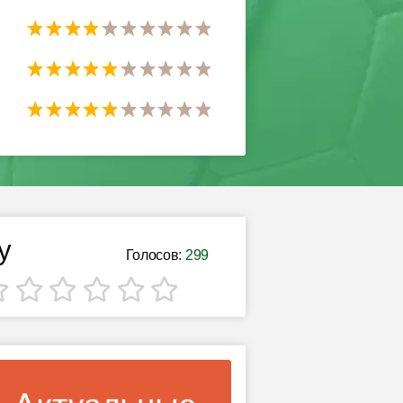
у
Голосов:
299