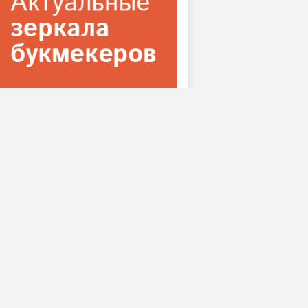
tten открывала пункты
льные и хоккейные матчи, а