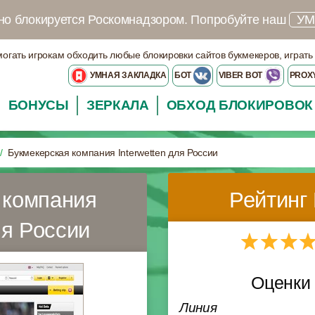
но блокируется Роскомнадзором.
Попробуйте наш
УМ
могать игрокам обходить любые блокировки сайтов букмекеров, играть
УМНАЯ ЗАКЛАДКА
БОТ
VIBER BOT
PROX
БОНУСЫ
ЗЕРКАЛА
ОБХОД БЛОКИРОВОК
Букмекерская компания Interwetten для России
 компания
Рейтинг
ля России
Оценки 
Линия