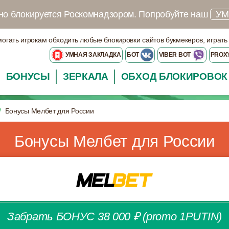
но блокируется Роскомнадзором.
Попробуйте наш
УМ
могать игрокам обходить любые блокировки сайтов букмекеров, играть
УМНАЯ ЗАКЛАДКА
БОТ
VIBER BOT
PROX
БОНУСЫ
ЗЕРКАЛА
ОБХОД БЛОКИРОВОК
Бонусы Мелбет для России
Бонусы Мелбет для России
Забрать БОНУС 38 000 ₽ (promo 1PUTIN)