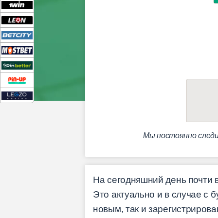
Мы постоянно следим
На сегодняшний день почти 
Это актуально и в случае с 
новым, так и зарегистриров