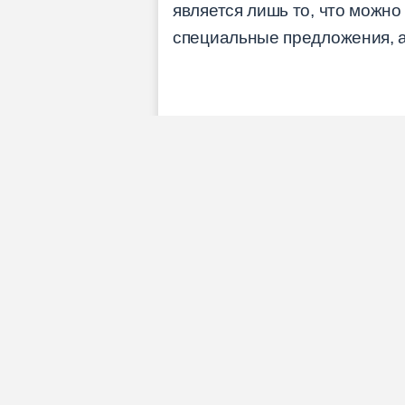
является лишь то, что можн
специальные предложения, а