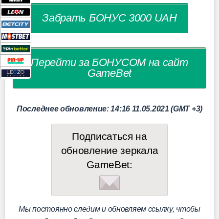
Забрать БОНУС 3000 UAH
Перейти за БОНУСОМ на сайт
GameBet
Последнее обновление: 14:16 11.05.2021 (GMT +3)
Подписаться на
обновление зеркала
GameBet:
Мы постоянно следим и обновляем ссылку, чтобы