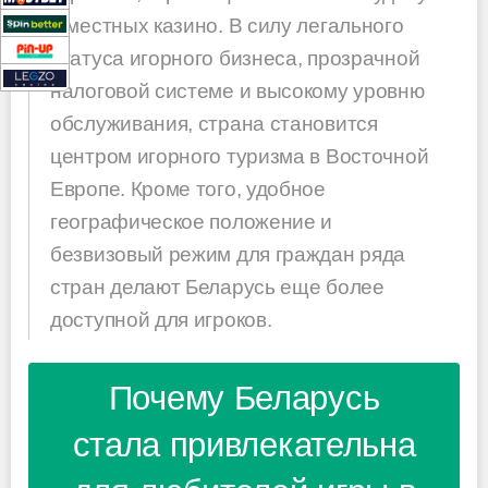
в местных казино. В силу легального
статуса игорного бизнеса, прозрачной
налоговой системе и высокому уровню
обслуживания, страна становится
центром игорного туризма в Восточной
Европе. Кроме того, удобное
географическое положение и
безвизовый режим для граждан ряда
стран делают Беларусь еще более
доступной для игроков.
Почему Беларусь
стала привлекательна