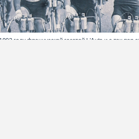
1903 году французской газетой L'Auto и с тех пор
орта
. Первую гонку выиграл Морис Гарин, преодолев
рез две мировые войны, технологические революц
еделяет захватывающая борьба между молодыми зв
 выиграв турнир в 2020 и 2021 годах в возрасте 21
истории. В 2022-2023 годах доминировал датчани
ния. В 2024 году Погачар вернул себе желтую май
 Франс впервые с 1998 года.
еляются: Эдди Меркс, Жак Анкетиль, Бернар Ино 