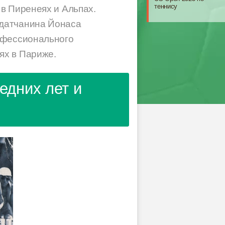
теннису
в Пиренеях и Альпах.
 датчанина Йонаса
офессионального
ях в Париже.
едних лет и