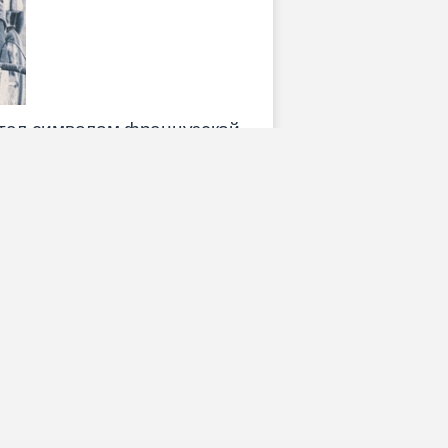
 стал символом французской
 2428 км за почти 95 часов.
ии и множество спортивных
ездами. Тадей Погачар из
-22 лет, став одним из
н Йонас Вингегор,
ку, завершив уникальный
и Мигель Индурайн —