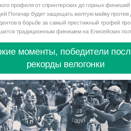
ного профиля от спринтерских до горных финишей 
ей Погачар будет защищать желтую майку против
ндентов в борьбе за самый престижный трофей пр
ршится традиционным финишем на Елисейских пол
ркие моменты, победители посл
рекорды велогонки