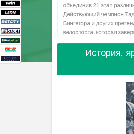
объединив 21 этап различ
Действующий чемпион Тад
Вингегора и других прете
велоспорта, которая заве
История, я