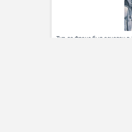
Тур де Франс был основан в 
культуры и
мирового велосп
С тех пор турнир прошел че
драм.
В последние годы гонку опр
Словении произвел сенсацию,
самых молодых чемпионов в 
выигравший два подряд изда
дубль Джиро д'Италия-Тур де
Среди великих рекордов выд