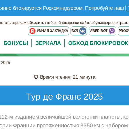
оянно блокируется Роскомнадзором.
Попробуйте наш
могать игрокам обходить любые блокировки сайтов букмекеров, играть
УМНАЯ ЗАКЛАДКА
БОТ
VIBER BOT
PROX
БОНУСЫ
ЗЕРКАЛА
ОБХОД БЛОКИРОВОК
 2025
⏰ Время чтения: 21 минута
Тур де Франс 2025
112-м изданием величайшей велогонки планеты, кот
ории Франции протяженностью 3350 км с набором