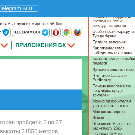
Что важно знать
Telegram BOT!
История, яркие
моменты, победители
последних лет и
 в самых лучших мировых БК без
рекорды велогонки
Особенности маршрута
Y
TELEGRAM BOT
Тур де Франс
Правила велогонки
ПРИЛОЖЕНИЯ БК
Как определяется
победитель велогонки
Классификация и майки
лидеров
Лучших выявляют горы
Что такое Caravane
Publicitaire
Почему велогонка так
популярна среди
зрителей
Можно ли любителям
участвовать в гонке
Мнения экспертов
Вывод
орая пройдет с 5 по 27
Чемпионат Европы по
баскетболу 2025
 высоты 51550 метров,
US Open 2025 по