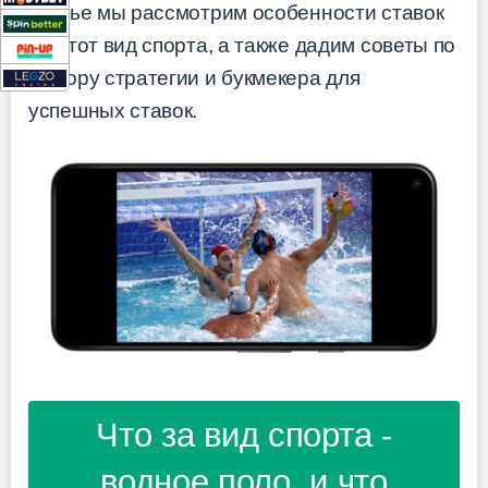
статье мы рассмотрим особенности ставок
на этот вид спорта, а также дадим советы по
выбору стратегии и букмекера для
успешных ставок.
Что за вид спорта -
водное поло, и что