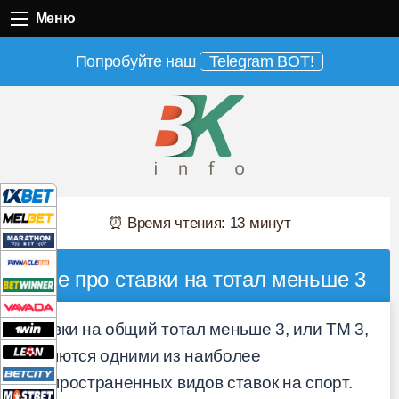
Меню
Меню
Попробуйте наш
Telegram BOT!
⏰ Время чтения: 13 минут
Все про ставки на тотал меньше 3
Ставки на общий тотал меньше 3, или ТМ 3,
являются одними из наиболее
распространенных видов ставок на спорт.