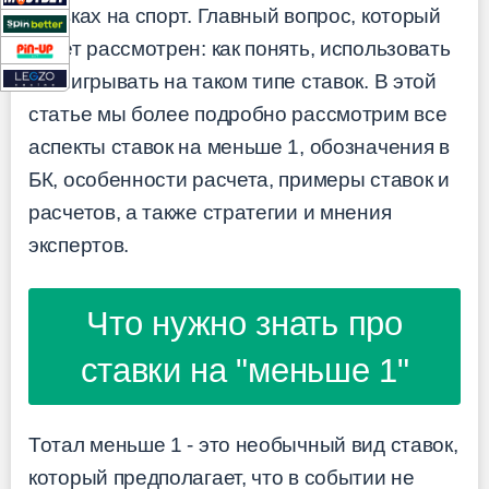
ставках на спорт. Главный вопрос, который
будет рассмотрен: как понять, использовать
и выигрывать на таком типе ставок. В этой
статье мы более подробно рассмотрим все
аспекты ставок на меньше 1, обозначения в
БК, особенности расчета, примеры ставок и
расчетов, а также стратегии и мнения
экспертов.
Что нужно знать про
ставки на "меньше 1"
Тотал меньше 1 - это необычный вид ставок,
который предполагает, что в событии не