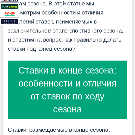
итогам сезона. В этой статье мы
рассмотрим особенности и отличия
стратегий ставок, применяемых в
заключительном этапе спортивного сезона,
и ответим на вопрос: как правильно делать
ставки под конец сезона?
Ставки в конце сезона:
особенности и отличия
от ставок по ходу
сезона
Ставки, размещаемые в конце сезона,