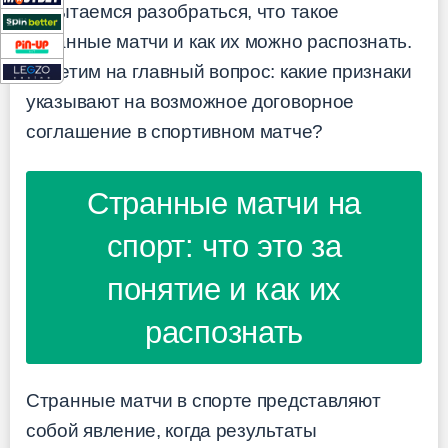
попытаемся разобраться, что такое
странные матчи и как их можно распознать.
Ответим на главный вопрос: какие признаки
указывают на возможное договорное
соглашение в спортивном матче?
Странные матчи на
спорт: что это за
понятие и как их
распознать
Странные матчи в спорте представляют
собой явление, когда результаты