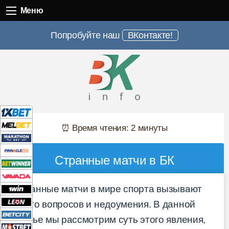
Меню
Меню
Попробуйте наш
ВКонтакте!
⏰ Время чтения: 2 минуты
Странные матчи в БК
Странные матчи в мире спорта вызывают
много вопросов и недоумения. В данной
статье мы рассмотрим суть этого явления,