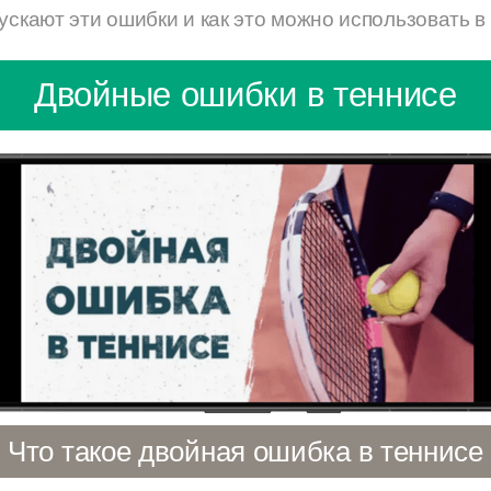
ускают эти ошибки и как это можно использовать в 
Двойные ошибки в теннисе
Что такое двойная ошибка в теннисе