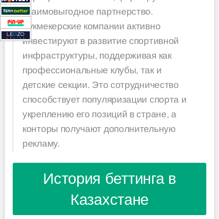
взаимовыгодное партнерство.
Букмекерские компании активно
инвестируют в развитие спортивной
инфраструктуры, поддерживая как
профессиональные клубы, так и
детские секции. Это сотрудничество
способствует популяризации спорта и
укреплению его позиций в стране, а
конторы получают дополнительную
рекламу.
История беттинга в
Казахстане