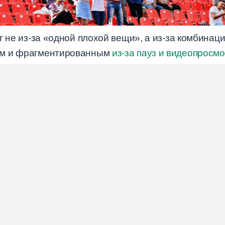
т не из-за «одной плохой вещи», а из-за комбинац
ым и фрагментированным
из-за пауз и видеопросм
t-ограничениями; стадион — дорогим, а домашний
молодая аудитория получает мгновенную отдачу от 
зопасностью снижают доверие.
дственные цепочки:
причина
(например, длительные
ии) >
метрика
(снижение средней глубины просмотр
рушится).
 архитектуру продукта и дистрибуции. Исправлять
ки.
матча: где теряется темп и др