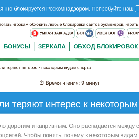
оянно блокируется Роскомнадзором.
Попробуйте наш
могать игрокам обходить любые блокировки сайтов букмекеров, играть
УМНАЯ ЗАКЛАДКА
БОТ
VIBER BOT
PROX
БОНУСЫ
ЗЕРКАЛА
ОБХОД БЛОКИРОВОК
ли теряют интерес к некоторым видам спорта
⏰ Время чтения: 9 минут
ли теряют интерес к некоторым
ло дорогим и капризным. Оно распадается между 
оцсетей. Чтобы понять, почему к некоторым видам 