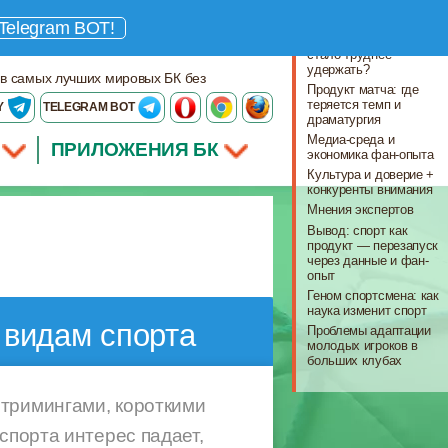
Что важно знать
Telegram BOT!
Вводная: почему нас
стало труднее
удержать?
 в самых лучших мировых БК без
Продукт матча: где
теряется темп и
Y
TELEGRAM BOT
драматургия
Медиа-среда и
ПРИЛОЖЕНИЯ БК
экономика фан-опыта
Культура и доверие +
конкуренты внимания
Мнения экспертов
Вывод: спорт как
продукт — перезапуск
через данные и фан-
опыт
Геном спортсмена: как
наука изменит спорт
 видам спорта
Проблемы адаптации
молодых игроков в
больших клубах
стримингами, короткими
спорта интерес падает,