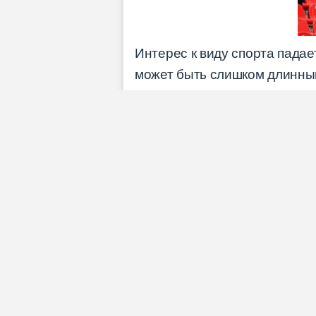
Интерес к виду спорта падае
может быть слишком длинн
закрытым paywall и blackou
подписками. В это же время 
скандалы с допингом или бе
Важно видеть причинно-сле
(падение темпа и драматург
эффект
(привычка смотреть 
Падение интереса — это про
цепочку от правила до метри
Продукт 