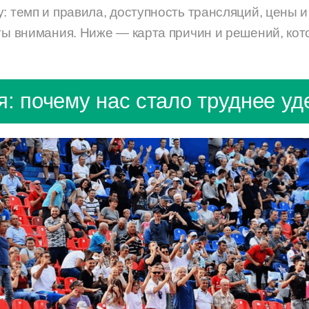
: темп и правила, доступность трансляций, цены 
нты внимания. Ниже — карта причин и решений, ко
я: почему нас стало труднее уд