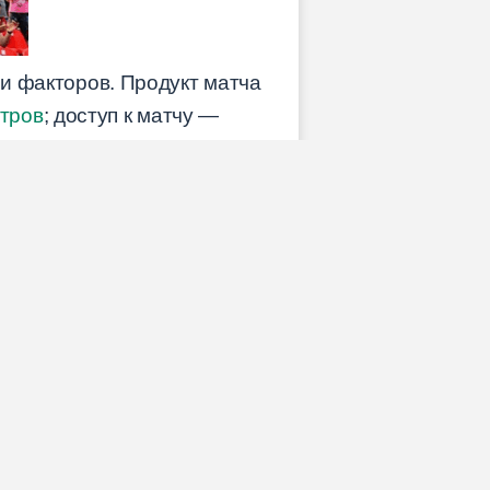
ии факторов. Продукт матча
отров
; доступ к матчу —
 просмотр — перегруженным
игр и коротких видео, а
 остановки) >
механизм
а, всплеск переключений) >
 нужно не «симптом», а
аматургия