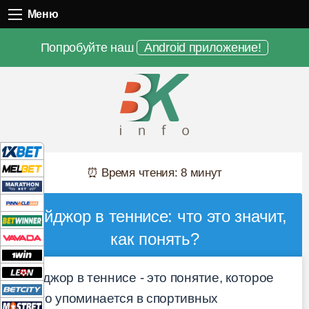
Меню
Меню
Попробуйте наш
Android приложение!
⏰ Время чтения: 8 минут
Мэйджор в теннисе: что это значит,
как понять?
Мэйджор в теннисе - это понятие, которое
часто упоминается в спортивных