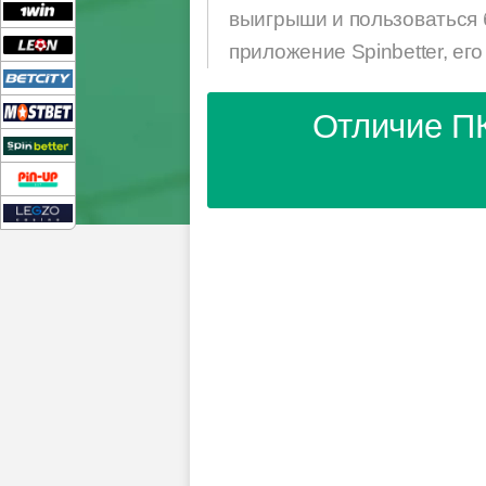
выигрыши и пользоваться 
приложение Spinbetter, ег
Отличие ПК