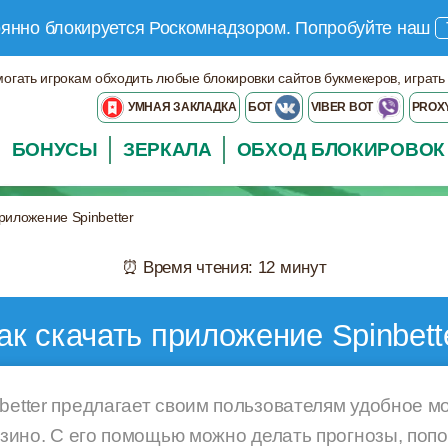
оянно блокируется Роскомнадзором.
Попробуйте наш
могать игрокам обходить любые блокировки сайтов букмекеров, играть
УМНАЯ ЗАКЛАДКА
БОТ
VIBER BOT
PROX
БОНУСЫ
ЗЕРКАЛА
ОБХОД БЛОКИРОВОК
приложение Spinbetter
⏰ Время чтения: 12 минут
ак скачать приложение Spinbett
nbetter предлагает своим пользователям удобное 
казино. С его помощью можно делать прогнозы, попо