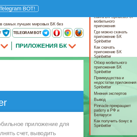
Что важно знать
Telegram BOT!
Отличие ПК-версии
сайта БК Spinbetter от
мобильного
 в самых лучших мировых БК без
приложения
Где можно скачать
Y
TELEGRAM BOT
приложение БК
Spinbetter
ПРИЛОЖЕНИЯ БК
Как скачать
приложение БК
Spinbetter
Обзор мобильного
приложения БК
Spinbetter
Преимущества и
недостатки приложения
Spinbetter
Мнения экспертов
Вывод
er
Pinnacle прекращает
работу в РФ и
Беларуси
Как получить бонус в
мобильное приложение для
Spinbetter
лнять счет, выводить