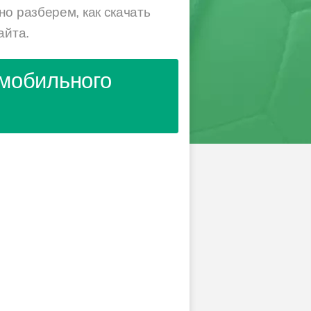
о разберем, как скачать
айта.
 мобильного