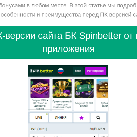
бонусами в любом месте. В этой статье мы подробн
о особенности и преимущества перед ПК-версией с
-версии сайта БК Spinbetter от
приложения