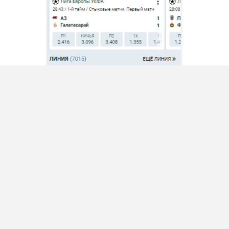
рокам два основных способа доступа к платформе:
жение. Оба варианта обладают схожим функциона
Преимущества ПК-версии:
ый просмотр статистики и коэффициентов.