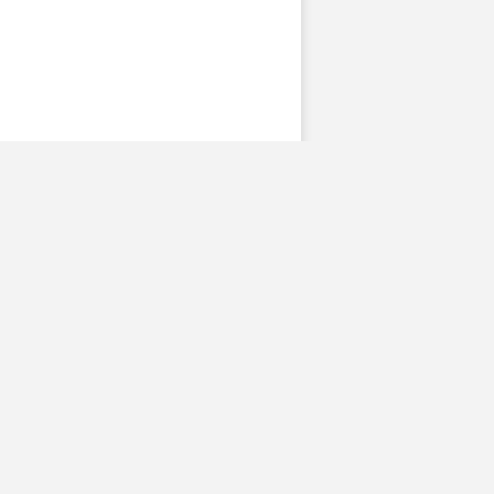
 через официальный сайт в
лом, но имеют свои отличия.