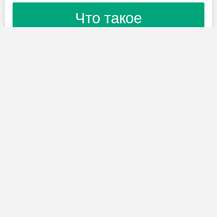
Что такое
букмекерские рейтинги
и зачем они нужны