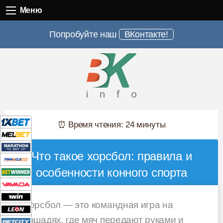
Меню
Меню
Попробуйте наш
ВКонтакте!
⏰ Время чтения: 24 минуты
Что такое хорсбол: правила и
особенности конного спорта
Хорсбол — это командная игра на
лошадях, где мяч передают руками и