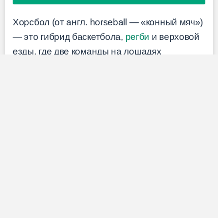
Хорсбол (от англ. horseball — «конный мяч»)
— это гибрид баскетбола,
регби
и верховой
езды, где две команды на лошадях
соревнуются за право забросить мяч в
кольцо противника. По сути, это командный
вид конного спорта, где важны не только
навыки верховой езды, но и умение
работать в связке, быстро принимать
решения и точно выполнять броски.
Что это:
командная конная игра с
мячом и подвешенными кольцами-
воротами на высоте ~3,5 метра.
Сколько игроков:
на поле 4 всадника