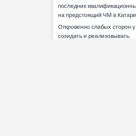
последних квалификационных
на предстоящий ЧМ в Катаре
Откровенно слабых сторон у а
созидать и реализовывать.
На кого стоит обратит
Практически все игроки сбо
выступают в АПЛ. Защищать 
голкиперов последних десят
проблема должна быть реше
Наверное, отдельно стоит о
находится всего в трех мяч
53 мячами, у Кейна на данны
Ожидания от сборной 