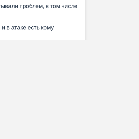
ывали проблем, в том числе
и в атаке есть кому
льшинство футболистов
амых перспективных
 проблемы. Сейчас эта
 команды. Форвард сборной
ется лучшим бомбардиром с