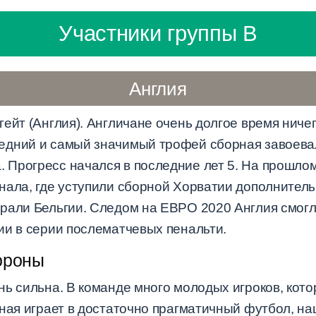
Участники группы B
Англия
тгейт (Англия). Англичане очень долгое время ниче
дний и самый значимый трофей сборная завоевал
Прогресс начался в последние лет 5. На прошлом
ала, где уступили сборной Хорватии дополнительн
рали Бельгии. Следом на ЕВРО 2020 Англия смогл
ии в серии послематчевых пенальти.
ороны
нь сильна. В команде много молодых игроков, кот
ная играет в достаточно прагматичный футбол, на