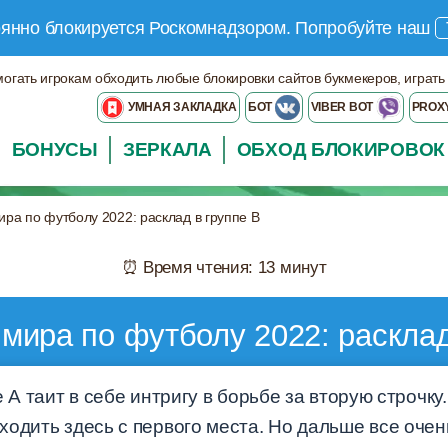
оянно блокируется Роскомнадзором.
Попробуйте наш
могать игрокам обходить любые блокировки сайтов букмекеров, играть
УМНАЯ ЗАКЛАДКА
БОТ
VIBER BOT
PROX
БОНУСЫ
ЗЕРКАЛА
ОБХОД БЛОКИРОВОК
ра по футболу 2022: расклад в группе B
⏰ Время чтения: 13 минут
мира по футболу 2022: расклад
е А таит в себе интригу в борьбе за вторую строчк
одить здесь с первого места. Но дальше все очен