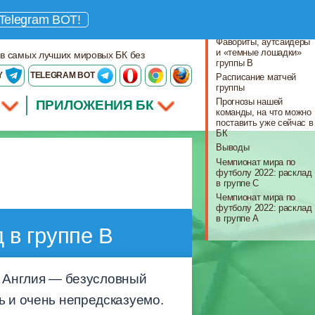
Что важно знать
Telegram BOT!
Участники группы B
Фавориты, аутсайдеры
и «темные лошадки»
 в самых лучших мировых БК без
группы B
Y
TELEGRAM BOT
Расписание матчей
группы
Прогнозы нашей
ПРИЛОЖЕНИЯ БК
команды, на что можно
поставить уже сейчас в
БК
Выводы
Чемпионат мира по
футболу 2022: расклад
в группе C
Чемпионат мира по
футболу 2022: расклад
в группе A
 в группе B
у. Англия — безусловный
ь и очень непредсказуемо.