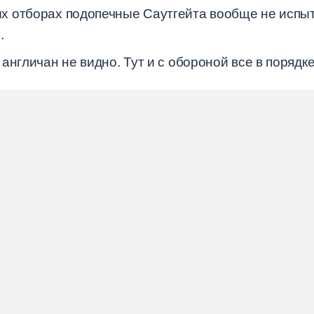
 отборах подопечные Саутгейта вообще не испыт
.
нгличан не видно. Тут и с обороной все в порядке 
ь внимание
рной играют на ведущих ролях в своих клубах. Бо
ворота скорее всего будет Рамздейл — один из с
илетий. Именно с вратарями у Англии были вечные
на.
тметить Харри Кейна, который является капитаном
ах от Уэйна Руни, который на данный момент явля
й момент уже 3.
на турнире