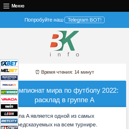
Меню
Меню
Попробуйте наш
Telegram BOT!
⏰ Время чтения: 14 минут
Чемпионат мира по футболу 2022:
расклад в группе A
Группа A является одной из самых
непредсказуемых на всем турнире.