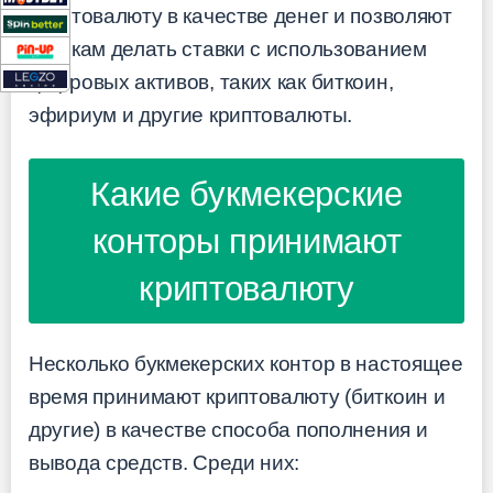
криптовалюту в качестве денег и позволяют
игрокам делать ставки с использованием
цифровых активов, таких как биткоин,
эфириум и другие криптовалюты.
Какие букмекерские
конторы принимают
криптовалюту
Несколько букмекерских контор в настоящее
время принимают криптовалюту (биткоин и
другие) в качестве способа пополнения и
вывода средств. Среди них: