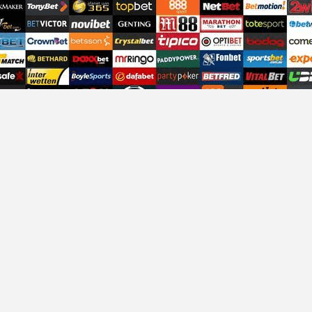
конторы вкладывают значительные ресурсы в соз
ленных на защиту данных своих клиентов. Безопасн
е помогают защитить персональные данные и пред
 к аккаунту. Эти системы включают в себя совре
инга подозрительной активности и автоматически
аций.
укмекерских платформ строится на принципе мног
пецифические функции. Первый уровень включает
ающее безопасную передачу данных между устрой