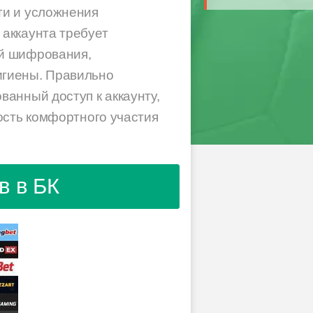
ти и усложнения
аккаунта требует
ий шифрования,
игиены. Правильно
анный доступ к аккаунту,
ость комфортного участия
в в БК