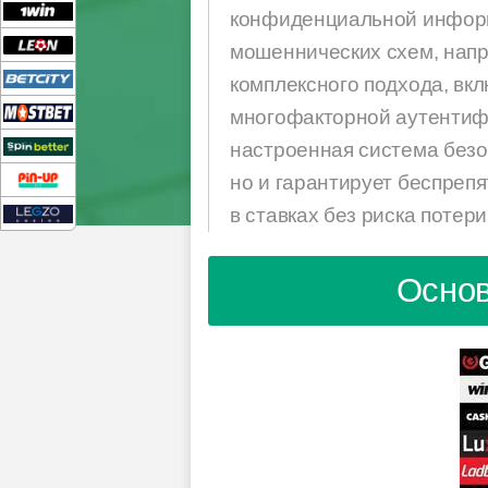
конфиденциальной информа
мошеннических схем, напр
комплексного подхода, в
многофакторной аутентиф
настроенная система безо
но и гарантирует беспреп
в ставках без риска потери
Основ