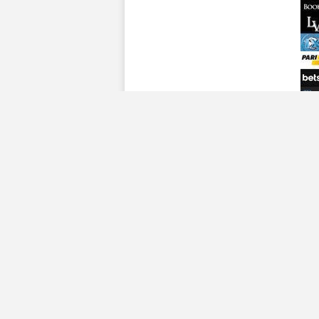
Современные букмекерские 
систем безопасности, направ
набор мер и правил, которы
несанкционированный доступ
протоколы, системы монитор
потенциально опасных опер
Архитектура безопасности б
каждый уровень выполняет с
SSL-шифрование, обеспечив