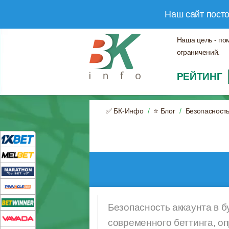
Наш сайт пост
Наша цель - по
ограничений.
РЕЙТИНГ
✅ БК-Инфо
⭐ Блог
Безопасность
Безопасность аккаунта в б
современного беттинга, о