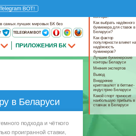
Что важно знать
Telegram BOT!
Что такое букмекерская
контора?
Как выбрать надёжного
 в самых лучших мировых БК без
букмекера для ставок в
Беларуси?
Y
TELEGRAM BOT
Как фактор
популярности влияет н
ПРИЛОЖЕНИЯ БК
надёжность
букмекеров?
Лучшие букмекерские
конторы Беларуси
Мнения экспертов
Вывод
Внедрение
криптовалют в беттинг-
индустрию Беларуси
Какой спорт приносит
ру в Беларуси
наибольшую прибыль в
ставках в Беларуси
емного подхода и чёткого
ько проигранной ставки,