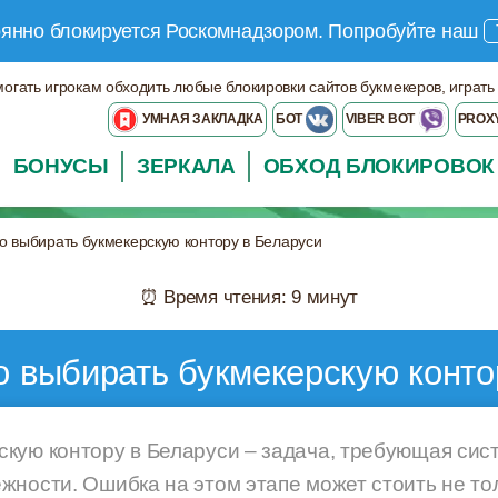
оянно блокируется Роскомнадзором.
Попробуйте наш
могать игрокам обходить любые блокировки сайтов букмекеров, играть
УМНАЯ ЗАКЛАДКА
БОТ
VIBER BOT
PROX
БОНУСЫ
ЗЕРКАЛА
ОБХОД БЛОКИРОВОК
о выбирать букмекерскую контору в Беларуси
⏰ Время чтения: 9 минут
о выбирать букмекерскую конто
кую контору в Беларуси – задача, требующая сист
жности. Ошибка на этом этапе может стоить не тол