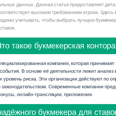
альных данных. Данная статья предоставляет детал
соответствует высоким требованиям игрока. Здесь
одимо учитывать, чтобы выбрать лучшую букмекер
ставок.
Что такое букмекерская контора
специализированная компания, которая принимает 
события. В основе её деятельности лежит анализ 
уровень риска. Эти организации действуют по о
 законодательством. Современные компании предо
бонусы, онлайн-трансляции, приложения.
надёжного букмекера для ставо